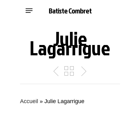
Skip
Menu
Batiste Combret
to
main
Julie
content
Lagarrigue
Accueil
»
Julie Lagarrigue