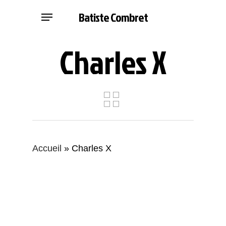
Skip
Menu
Batiste Combret
to
main
Charles X
content
Accueil
»
Charles X